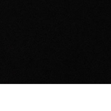
Prepričani smo, da bi se ribe iz naše ribogojnice (če
bi znali razumeti njihov jezik) zlahka pohvalile, da
imajo na voljo udobno domovanje – čisto in s